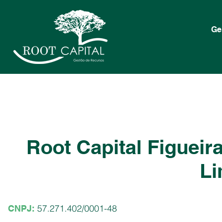
Ge
Root Capital Figueir
Li
57.271.402/0001-48
CNPJ: