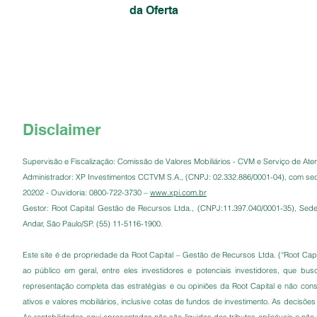
da Oferta
Disclaimer
Supervisão e Fiscalização: Comissão de Valores Mobiliários - CVM e Serviço de A
Administrador: XP Investimentos CCTVM S.A., (CNPJ: 02.332.886/0001-04), com sede 
20202 - Ouvidoria: 0800-722-3730 –
www.xpi.com.br
Gestor: Root Capital Gestão de Recursos Ltda., (CNPJ:11.397.040/0001-35), Sede: R
Andar, São Paulo/SP. (55) 11-5116-1900.
Este site é de propriedade da Root Capital – Gestão de Recursos Ltda. (“Root Capi
ao público em geral, entre eles investidores e potenciais investidores, que b
representação completa das estratégias e ou opiniões da Root Capital e não cons
ativos e valores mobiliários, inclusive cotas de fundos de investimento. As decisõ