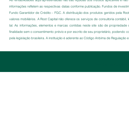
As rentabilidades aqui apresentadas não são líquidas dos tributos aplicáveis e n
informações refletem as respectivas datas conforme publicação. Fundos de invest
Fundo Garantidor de Crédito – FGC. A distribuição dos produtos geridos pela Root C
valores mobiliários. A Root Capital não oferece os serviços de consultoria contábil,
tal. As informações, elementos e marcas contidas neste site são de propriedade 
finalidade sem o consentimento prévio e por escrito de seu proprietário, podendo con
pela legislação brasileira. A instituição é aderente ao Código Anbima de Regulação
Root Capital Gestão de